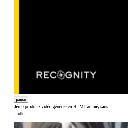
pause
démo produit · vidéo générée en HTML animé, sans
studio