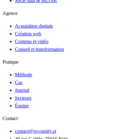
Socle data & MLOps
Agence
Acquisition digitale
Création web
Contenu et vidéo
Conseil et transformation
Pratique
Méthode
Cas
Journal
Secteurs
Équipe
Contact
contact@recognity.ai
30 rue Galilée, 75016 Paris