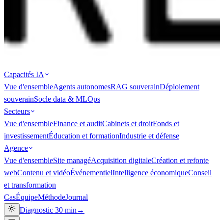
Capacités IA
Vue d'ensemble
Agents autonomes
RAG souverain
Déploiement
souverain
Socle data & MLOps
Secteurs
Vue d'ensemble
Finance et audit
Cabinets et droit
Fonds et
investissement
Éducation et formation
Industrie et défense
Agence
Vue d'ensemble
Site managé
Acquisition digitale
Création et refonte
web
Contenu et vidéo
Événementiel
Intelligence économique
Conseil
et transformation
Cas
Équipe
Méthode
Journal
Diagnostic 30 min
→