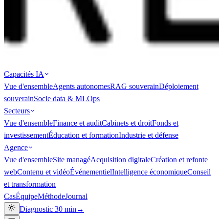
Capacités IA
Vue d'ensemble
Agents autonomes
RAG souverain
Déploiement
souverain
Socle data & MLOps
Secteurs
Vue d'ensemble
Finance et audit
Cabinets et droit
Fonds et
investissement
Éducation et formation
Industrie et défense
Agence
Vue d'ensemble
Site managé
Acquisition digitale
Création et refonte
web
Contenu et vidéo
Événementiel
Intelligence économique
Conseil
et transformation
Cas
Équipe
Méthode
Journal
Diagnostic 30 min
→