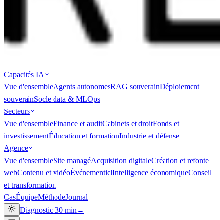
Capacités IA
Vue d'ensemble
Agents autonomes
RAG souverain
Déploiement
souverain
Socle data & MLOps
Secteurs
Vue d'ensemble
Finance et audit
Cabinets et droit
Fonds et
investissement
Éducation et formation
Industrie et défense
Agence
Vue d'ensemble
Site managé
Acquisition digitale
Création et refonte
web
Contenu et vidéo
Événementiel
Intelligence économique
Conseil
et transformation
Cas
Équipe
Méthode
Journal
Diagnostic 30 min
→