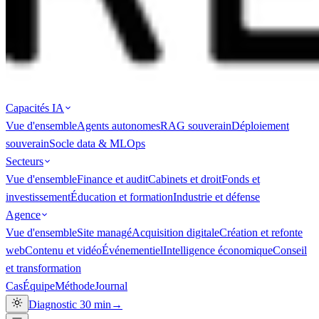
Capacités IA
Vue d'ensemble
Agents autonomes
RAG souverain
Déploiement
souverain
Socle data & MLOps
Secteurs
Vue d'ensemble
Finance et audit
Cabinets et droit
Fonds et
investissement
Éducation et formation
Industrie et défense
Agence
Vue d'ensemble
Site managé
Acquisition digitale
Création et refonte
web
Contenu et vidéo
Événementiel
Intelligence économique
Conseil
et transformation
Cas
Équipe
Méthode
Journal
Diagnostic 30 min
→